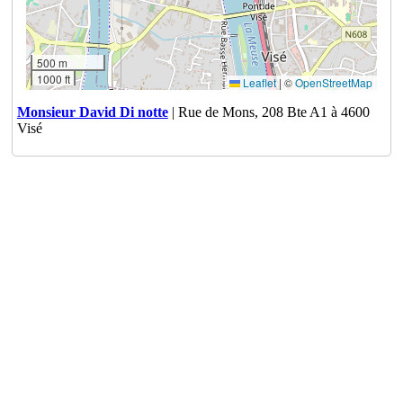
500 m
1000 ft
Leaflet
|
©
OpenStreetMap
Monsieur David Di notte
| Rue de Mons, 208 Bte A1 à 4600
Visé