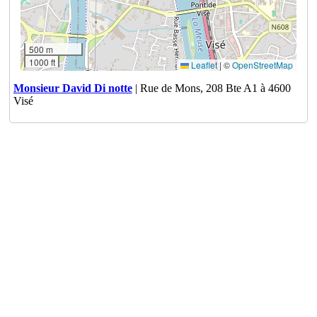
500 m
1000 ft
Leaflet
|
©
OpenStreetMap
Monsieur David Di notte
| Rue de Mons, 208 Bte A1 à 4600
Visé