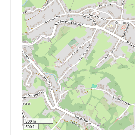
300 m
500 ft