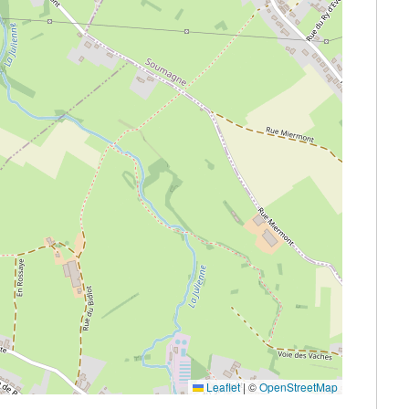
Leaflet
|
©
OpenStreetMap