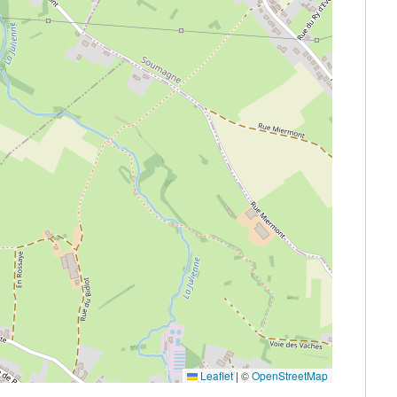
Leaflet
|
©
OpenStreetMap