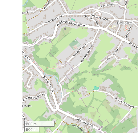
300 m
500 ft