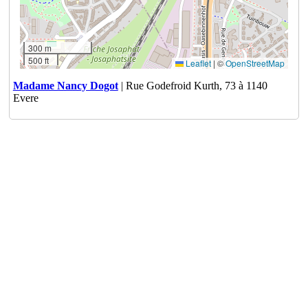
300 m
500 ft
Leaflet
|
©
OpenStreetMap
Madame Nancy Dogot
| Rue Godefroid Kurth, 73 à 1140
Evere