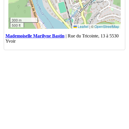
300 m
500 ft
Leaflet
|
©
OpenStreetMap
Mademoiselle Marilyne Bastin
| Rue du Tricointe, 13 à 5530
Yvoir