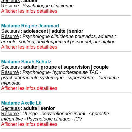
Secteurs
:
adulte
Résumé
:
Psychologue clinicienne
Afficher les infos détaillées
Madame Régine Jeanmart
Secteurs
:
adolescent | adulte | senior
Résumé
:
Psychologue clinicienne pour ados, adultes :
anxiété, soutien, développement personnel, orientation
Afficher les infos détaillées
Madame Sarah Schutz
Secteurs
:
adulte | groupe et supervision | couple
Résumé
:
Psychologue- hypnotherapeute TAC -
psychothérapeute systémique - superviseure - formatrice
hypnotac
Afficher les infos détaillées
Madame Axelle Lê
Secteurs
:
adulte | senior
Résumé
:
ULiège - conventionnée inami - Approche
intégrative - Psychologie clinique - ICV
Afficher les infos détaillées