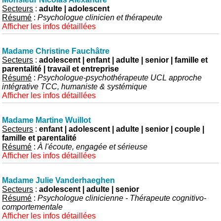
Secteurs
:
adulte | adolescent
Résumé
:
Psychologue clinicien et thérapeute
Afficher les infos détaillées
Madame Christine Fauchâtre
Secteurs
:
adolescent | enfant | adulte | senior | famille et
parentalité | travail et entreprise
Résumé
:
Psychologue-psychothérapeute UCL approche
intégrative TCC, humaniste & systémique
Afficher les infos détaillées
Madame Martine Wuillot
Secteurs
:
enfant | adolescent | adulte | senior | couple |
famille et parentalité
Résumé
:
À l'écoute, engagée et sérieuse
Afficher les infos détaillées
Madame Julie Vanderhaeghen
Secteurs
:
adolescent | adulte | senior
Résumé
:
Psychologue clinicienne - Thérapeute cognitivo-
comportementale
Afficher les infos détaillées