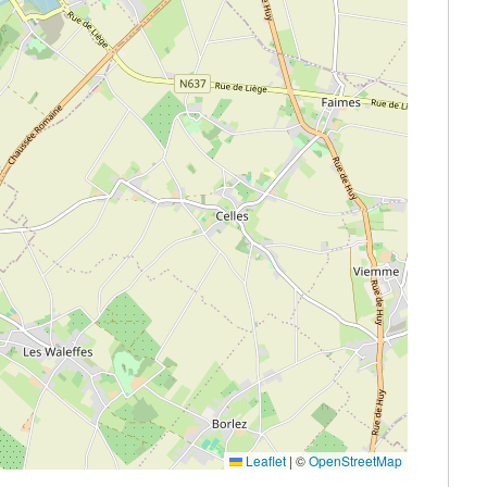
Leaflet
|
©
OpenStreetMap