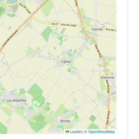
Leaflet
|
©
OpenStreetMap