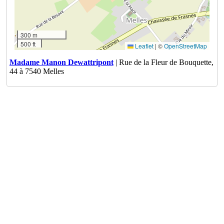
300 m
500 ft
Leaflet
|
©
OpenStreetMap
Madame Manon Dewattripont
| Rue de la Fleur de Bouquette,
44 à 7540 Melles