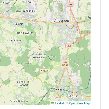
Leaflet
|
©
OpenStreetMap