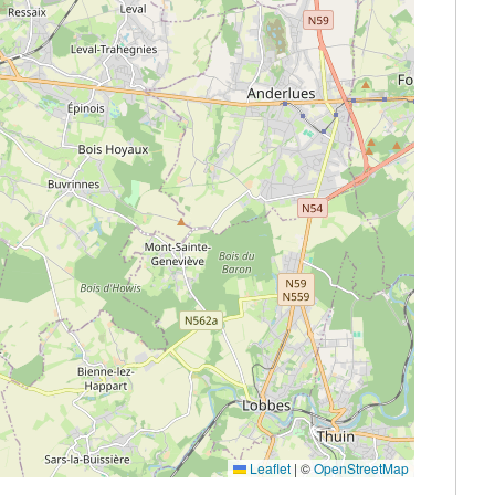
Leaflet
|
©
OpenStreetMap