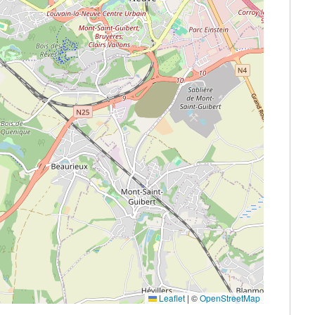
Leaflet
|
©
OpenStreetMap