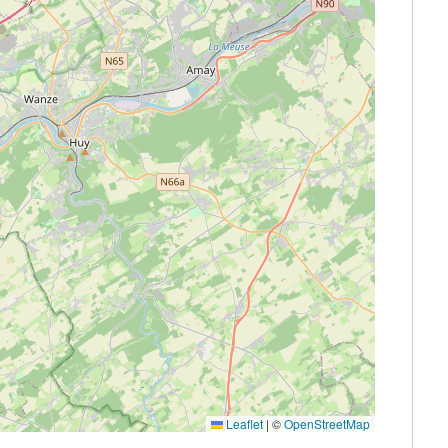
Leaflet
|
©
OpenStreetMap