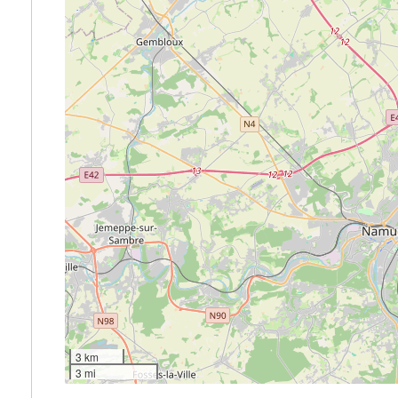
3 km
3 mi