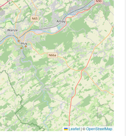
Leaflet
|
©
OpenStreetMap