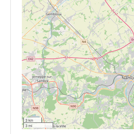
3 km
3 mi