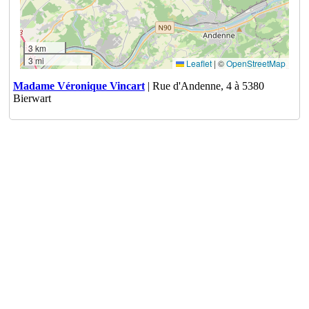
3 km
3 mi
Leaflet
|
©
OpenStreetMap
Madame Véronique Vincart
| Rue d'Andenne, 4 à 5380
Bierwart