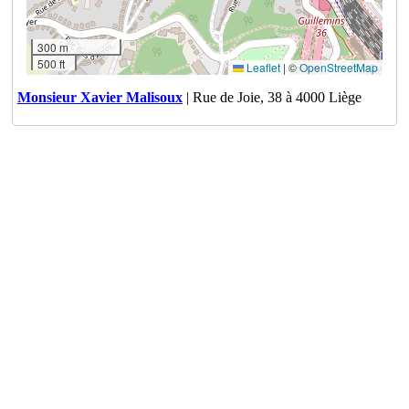
300 m
500 ft
Leaflet
|
©
OpenStreetMap
Monsieur Xavier Malisoux
| Rue de Joie, 38 à 4000 Liège