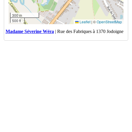
300 m
500 ft
Leaflet
|
©
OpenStreetMap
Madame Séverine Wéra
| Rue des Fabriques à 1370 Jodoigne