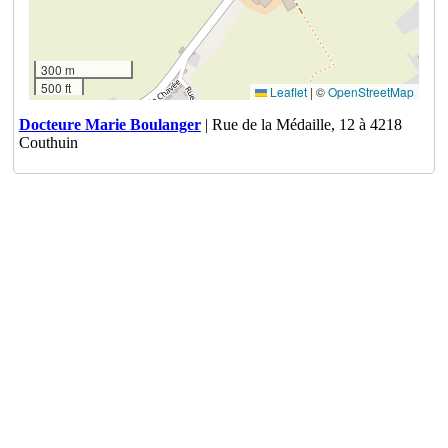
300 m
500 ft
Leaflet
|
©
OpenStreetMap
Docteure Marie Boulanger
| Rue de la Médaille, 12 à 4218
Couthuin