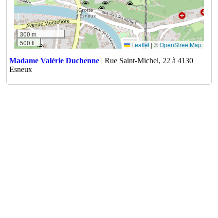
300 m
500 ft
Leaflet
|
©
OpenStreetMap
Madame Valérie Duchenne
| Rue Saint-Michel, 22 à 4130
Esneux