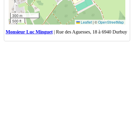
300 m
500 ft
Leaflet
|
©
OpenStreetMap
Monsieur Luc Minguet
| Rue des Aguesses, 18 à 6940 Durbuy