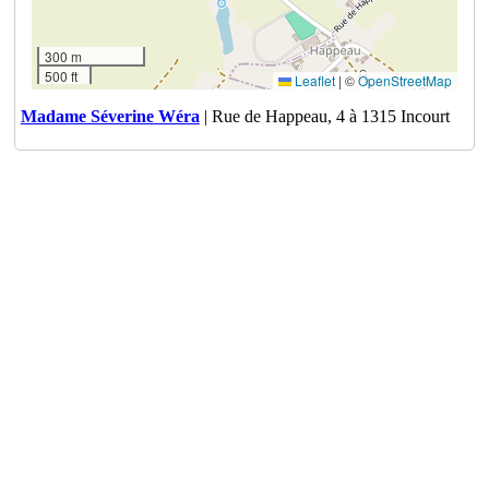
300 m
500 ft
Leaflet
|
©
OpenStreetMap
Madame Séverine Wéra
| Rue de Happeau, 4 à 1315 Incourt