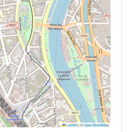
Leaflet
|
©
OpenStreetMap