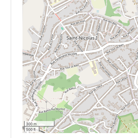
300 m
500 ft