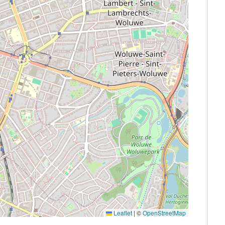
Leaflet
|
©
OpenStreetMap