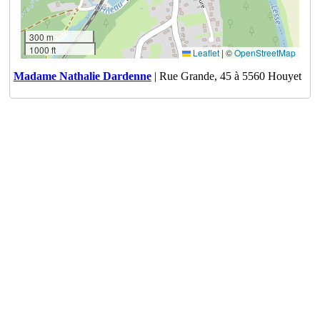
300 m
1000 ft
Leaflet
|
©
OpenStreetMap
Madame Nathalie Dardenne
| Rue Grande, 45 à 5560 Houyet