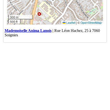
300 m
500 ft
Leaflet
|
©
OpenStreetMap
Mademoiselle Anima Lanois
| Rue Léon Hachez, 25 à 7060
Soignies