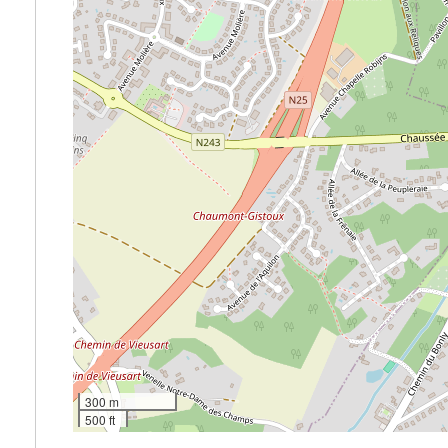
300 m
500 ft