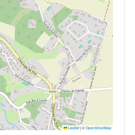
Leaflet
|
©
OpenStreetMap