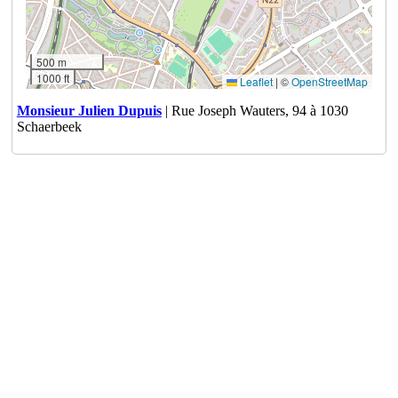
500 m
1000 ft
Leaflet
|
©
OpenStreetMap
Monsieur Julien Dupuis
| Rue Joseph Wauters, 94 à 1030
Schaerbeek