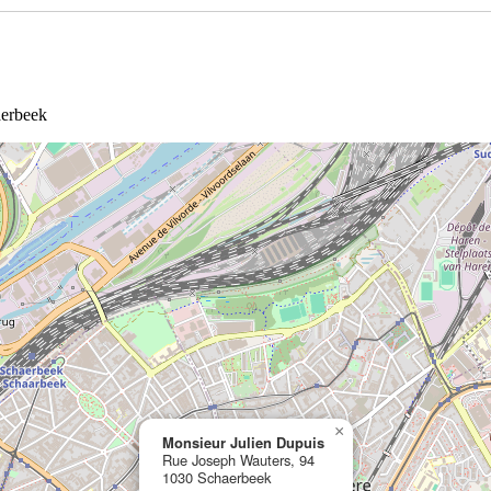
aerbeek
×
Monsieur Julien Dupuis
Rue Joseph Wauters, 94
1030 Schaerbeek