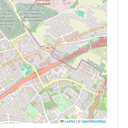
Leaflet
|
©
OpenStreetMap