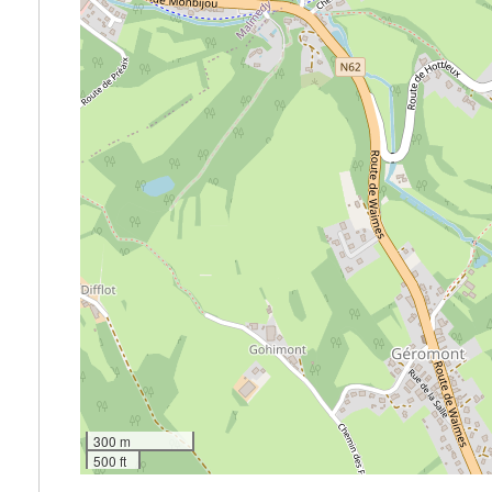
300 m
500 ft