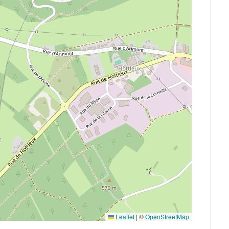
Leaflet
|
©
OpenStreetMap