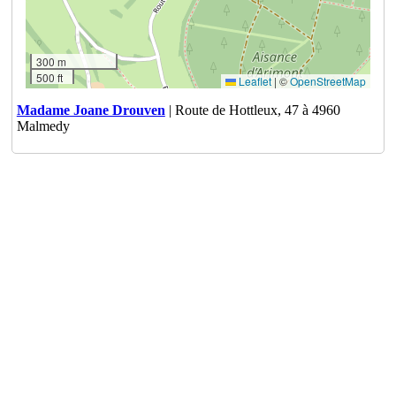
300 m
500 ft
Leaflet
|
©
OpenStreetMap
Madame Joane Drouven
| Route de Hottleux, 47 à 4960
Malmedy