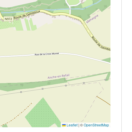
Leaflet
|
©
OpenStreetMap