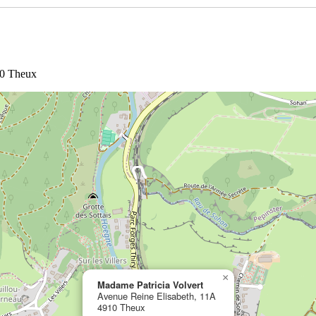
10 Theux
×
Madame Patricia Volvert
Avenue Reine Elisabeth, 11A
4910 Theux