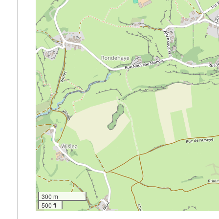
300 m
500 ft