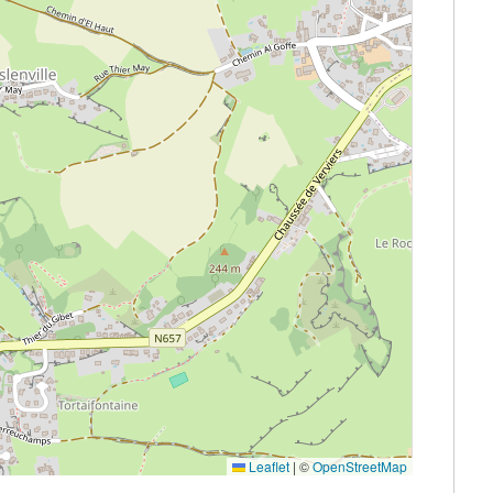
Leaflet
|
©
OpenStreetMap