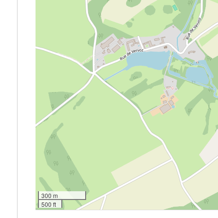
300 m
500 ft