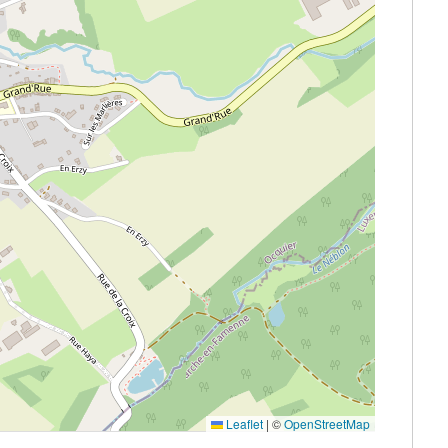
Leaflet
|
©
OpenStreetMap