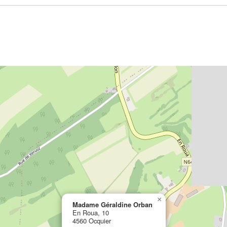
×
Madame Géraldine Orban
En Roua, 10
4560 Ocquier