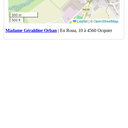
300 m
500 ft
Leaflet
|
©
OpenStreetMap
Madame Géraldine Orban
| En Roua, 10 à 4560 Ocquier