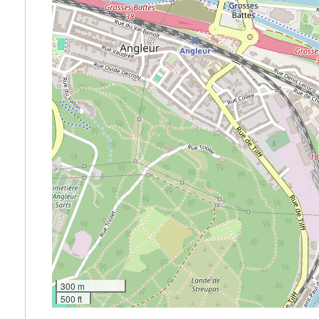
300 m
500 ft