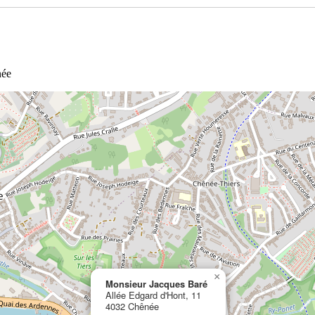
née
×
Monsieur Jacques Baré
Allée Edgard d'Hont, 11
4032 Chênée