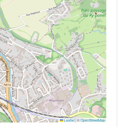
Leaflet
|
©
OpenStreetMap