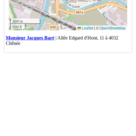
300 m
500 ft
Leaflet
|
©
OpenStreetMap
Monsieur Jacques Baré
| Allée Edgard d'Hont, 11 à 4032
Chênée