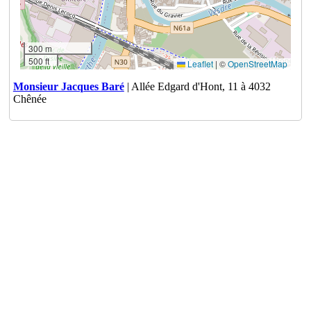
300 m
500 ft
Leaflet
|
©
OpenStreetMap
Monsieur Jacques Baré
| Allée Edgard d'Hont, 11 à 4032
Chênée