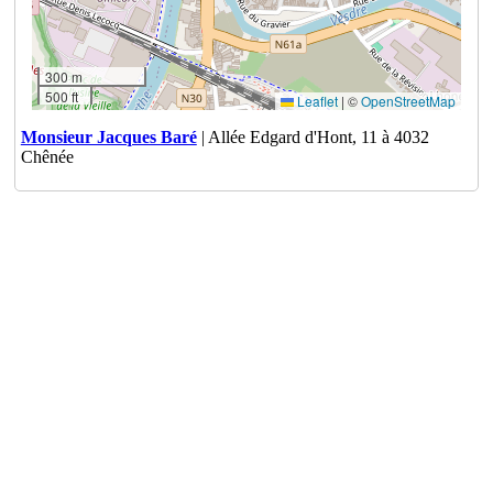
300 m
500 ft
Leaflet
|
©
OpenStreetMap
Monsieur Jacques Baré
| Allée Edgard d'Hont, 11 à 4032
Chênée