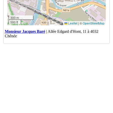
300 m
500 ft
Leaflet
|
©
OpenStreetMap
Monsieur Jacques Baré
| Allée Edgard d'Hont, 11 à 4032
Chênée