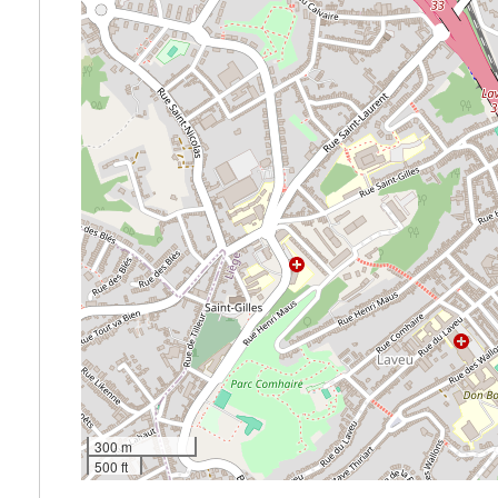
300 m
500 ft