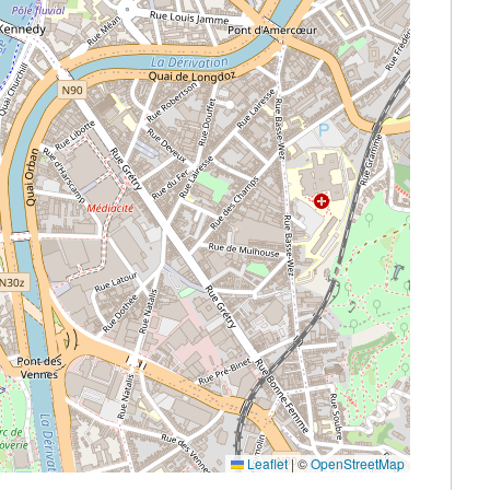
Leaflet
|
©
OpenStreetMap