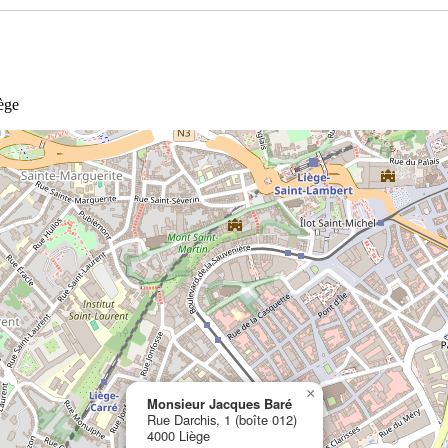
ège
×
Monsieur Jacques Baré
Rue Darchis, 1 (boîte 012)
4000 Liège