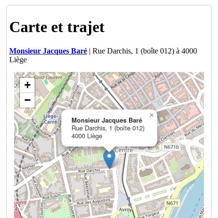
Carte et trajet
Monsieur Jacques Baré
| Rue Darchis, 1 (boîte 012) à 4000
Liège
+
−
×
Monsieur Jacques Baré
Rue Darchis, 1 (boîte 012)
4000 Liège