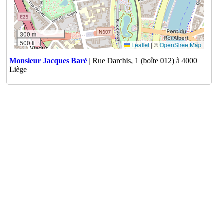
300 m
500 ft
Leaflet
|
©
OpenStreetMap
Monsieur Jacques Baré
| Rue Darchis, 1 (boîte 012) à 4000
Liège