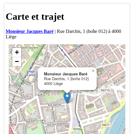
Carte et trajet
Monsieur Jacques Baré
| Rue Darchis, 1 (boîte 012) à 4000
Liège
+
−
×
Monsieur Jacques Baré
Rue Darchis, 1 (boîte 012)
4000 Liège