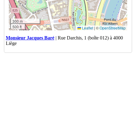
300 m
500 ft
Leaflet
|
©
OpenStreetMap
Monsieur Jacques Baré
| Rue Darchis, 1 (boîte 012) à 4000
Liège