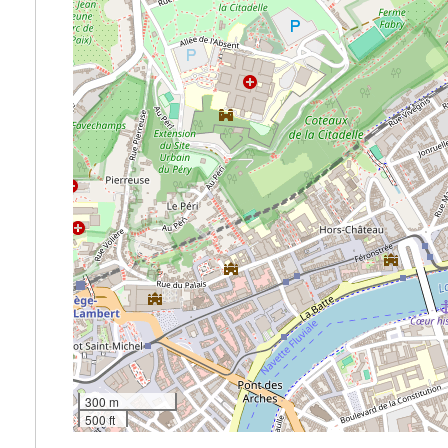
300 m
500 ft