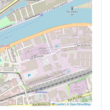
Leaflet
|
©
OpenStreetMap