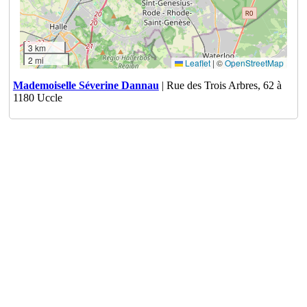
3 km
2 mi
Leaflet
|
©
OpenStreetMap
Mademoiselle Séverine Dannau
| Rue des Trois Arbres, 62 à
1180 Uccle