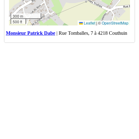
300 m
500 ft
Leaflet
|
©
OpenStreetMap
Monsieur Patrick Dabe
| Rue Tomballes, 7 à 4218 Couthuin