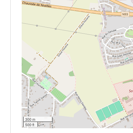
300 m
500 ft