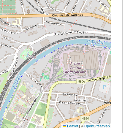
Leaflet
|
©
OpenStreetMap