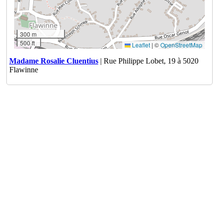
300 m
500 ft
Leaflet
|
©
OpenStreetMap
Madame Rosalie Cluentius
| Rue Philippe Lobet, 19 à 5020
Flawinne