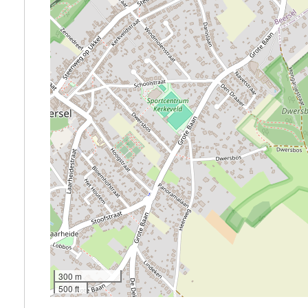
300 m
500 ft