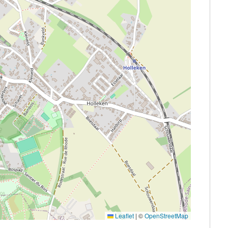
Leaflet
|
©
OpenStreetMap