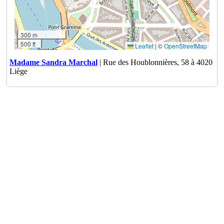
300 m
500 ft
Leaflet
|
©
OpenStreetMap
Madame Sandra Marchal
| Rue des Houblonnières, 58 à 4020
Liège